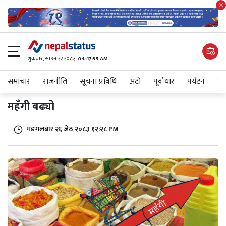
शुक्रबार​, साउन २२ २०८३
04:17:35 AM
समाचार
राजनीति
सूचना प्रविधि
अटाे
पूर्वाधार
पर्यटन
शिक
महँगी बढ्यो
मङगलबार २६ जेठ २०८३ १२:२८ PM