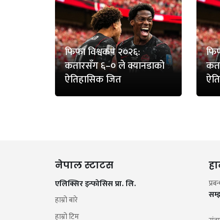
फिफा विश्वकप २०२६:
फिफ
कतारसँग ६–० ले क्यानडाको
कता
ऐतिहासिक जित
ऐत
नेपाल स्टाटस
हा
एलिक्सिर इन्फोसिस प्रा. लि.
प्रब
सम्
हाम्रो बारे
हाम्रो टिम