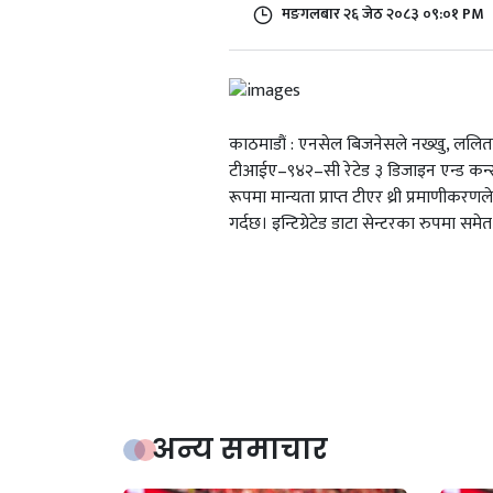
मङगलबार २६ जेठ २०८३ ०९:०१ PM
काठमाडौं : एनसेल बिजनेसले नख्खु, ललितपु
टीआईए–९४२–सी रेटेड ३ डिजाइन एन्ड कन्स्ट
रूपमा मान्यता प्राप्त टीएर थ्री प्रमाणीक
गर्दछ। इन्टिग्रेटेड डाटा सेन्टरका रुपमा 
अन्य समाचार