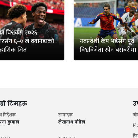
ा विश्वकप २०२६:
रसँग ६–० ले क्यानडाको
नवप्रवेशी केप भर्डेसँग पूर्व
िहासिक जित
विश्वविजेता स्पेन बराबरीमा
म्रो टिमहरु
उ
न्ध निर्देशक
सम्पादक
जी
झना कुमाल
लेखनाथ पौडेल
वि
फि