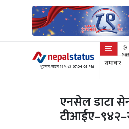
भिड
समाचार
शुक्रबार​, साउन २२ २०८३
07:04:05 PM
एनसेल डाटा सेन
टीआईए–९४२–स