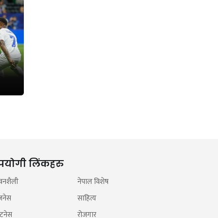
पयोगी लिंकहरु
वनशैली
नेपाल विशेष
जनेस
साहित्य
टनेस
रोजगार