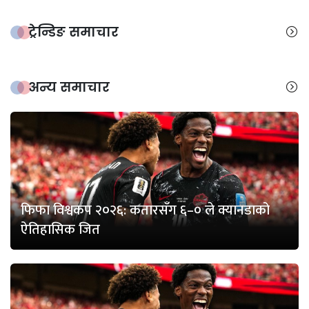
ट्रेन्डिङ समाचार
अन्य समाचार
फिफा विश्वकप २०२६: कतारसँग ६–० ले क्यानडाको
ऐतिहासिक जित