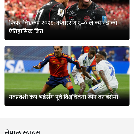
फिफा विश्वकप २०२६: कतारसँग ६–० ले क्यानडाको
ऐतिहासिक जित
नवप्रवेशी केप भर्डेसँग पूर्व विश्वविजेता स्पेन बराबरीमा
नेपाल स्टाटस