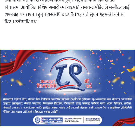
तथा गोपनियताको शपथग्रहण गरेका हुन् । राष्ट्रपति कार्यालय शीतल
निवासमा आयोजित विशेष समारोहमा राष्ट्रपति रामचन्द्र पौडेलले मन्त्रीद्वयलाई
शपथग्रहण गराएका हुन् । यसअघि ०८२ चैत १३ गते सुधन गृहमन्त्री बनेका
थिए । उनीमाथि प्रश्न