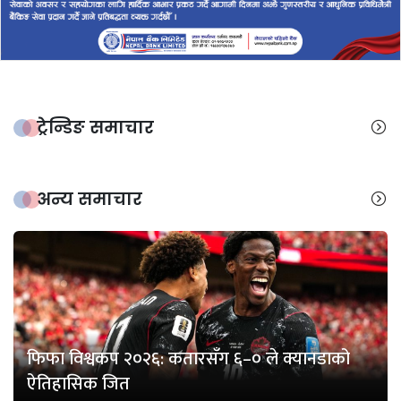
ट्रेन्डिङ समाचार
अन्य समाचार
फिफा विश्वकप २०२६: कतारसँग ६–० ले क्यानडाको
ऐतिहासिक जित