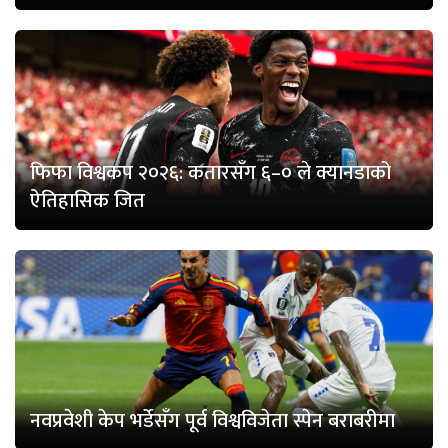
फिफा विश्वकप २०२६: कतारसँग ६–० ले क्यानडाको
ऐतिहासिक जित
नवप्रवेशी केप भर्डेसँग पूर्व विश्वविजेता स्पेन बराबरीमा