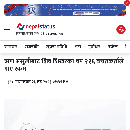
बिहीबार, साउन २१ २०८३
04:20:17 PM
समाचार
राजनीति
सूचना प्रविधि
अटाे
पूर्वाधार
पर्यटन
शिक
ऋण असुलीबाट शिव शिखरका थप २१६ बचतकर्ताले
पाए रकम
मङगलबार २६ जेठ २०८३ ०१:५१ PM