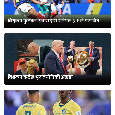
विश्वकप फुटबलः फ्रान्सद्वारा सेनेगल ३-१ ले पराजित
विश्वकप बन्दैछ भूराजनीतिको अखडा