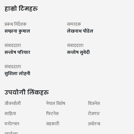
हाम्रो टिमहरु
प्रबन्ध निर्देशक
सम्पादक
सम्झना कुमाल
लेखनाथ पौडेल
संवाददाता
संवाददाता
सन्तोष परियार
सन्तोष सुवेदी
संवाददाता
सुशिला लोहनी
उपयोगी लिंकहरु
जीवनशैली
नेपाल विशेष
विजनेस
साहित्य
फिटनेस
रोजगार
मनोरन्जन
सहकारी
अर्थतन्त्र