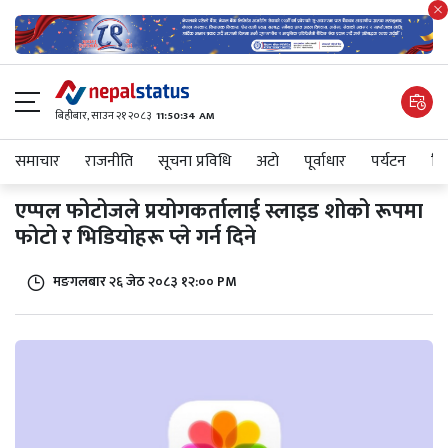
बिहीबार, साउन २१ २०८३
11:50:34 AM
समाचार
राजनीति
सूचना प्रविधि
अटाे
पूर्वाधार
पर्यटन
शिक
एप्पल फोटोजले प्रयोगकर्तालाई स्लाइड शोको रूपमा
फोटो र भिडियोहरू प्ले गर्न दिने
मङगलबार २६ जेठ २०८३ १२:०० PM