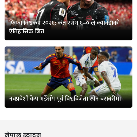
फिफा विश्वकप २०२६: कतारसँग ६–० ले क्यानडाको
ऐतिहासिक जित
नवप्रवेशी केप भर्डेसँग पूर्व विश्वविजेता स्पेन बराबरीमा
नेपाल स्टाटस