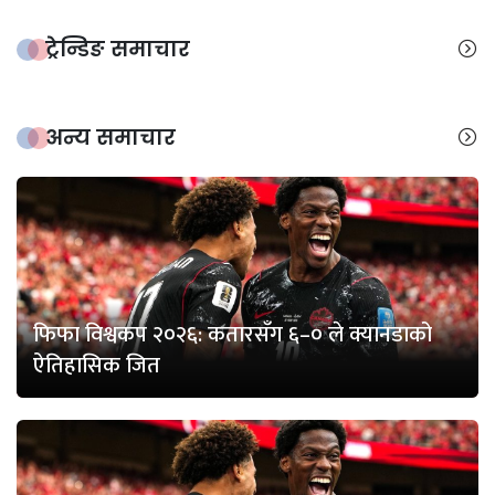
ट्रेन्डिङ समाचार
अन्य समाचार
फिफा विश्वकप २०२६: कतारसँग ६–० ले क्यानडाको
ऐतिहासिक जित