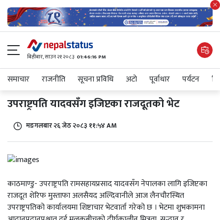
बिहीबार, साउन २१ २०८३
01:46:16 PM
समाचार
राजनीति
सूचना प्रविधि
अटाे
पूर्वाधार
पर्यटन
शिक
उपराष्ट्रपति यादवसँग इजिप्टका राजदूतको भेट
मङगलबार २६ जेठ २०८३ ११:५४ AM
काठमाण्डु- उपराष्ट्रपति रामसहायप्रसाद यादवसँग नेपालका लागि इजिप्टका
राजदूत शेरिफ मुस्ताफा अलसैयद अल्दिवानीले आज लैनचौरस्थित
उपराष्ट्रपतिको कार्यालयमा शिष्टाचार भेटवार्ता गरेको छ । भेटमा शुभकामना
आदानप्रदानपश्चात् दुई मुलुकबीचको दीर्घकालीन मित्रता, सद्भाव र