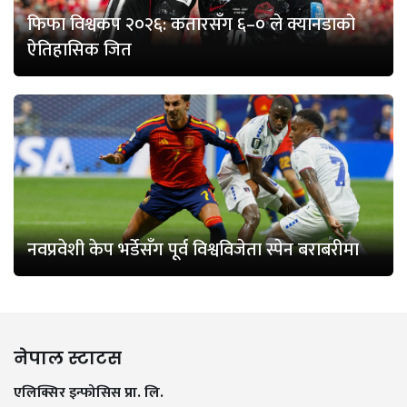
फिफा विश्वकप २०२६: कतारसँग ६–० ले क्यानडाको
ऐतिहासिक जित
नवप्रवेशी केप भर्डेसँग पूर्व विश्वविजेता स्पेन बराबरीमा
नेपाल स्टाटस
एलिक्सिर इन्फोसिस प्रा. लि.