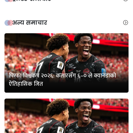
अन्य समाचार
फिफा विश्वकप २०२६: कतारसँग ६–० ले क्यानडाको
ऐतिहासिक जित