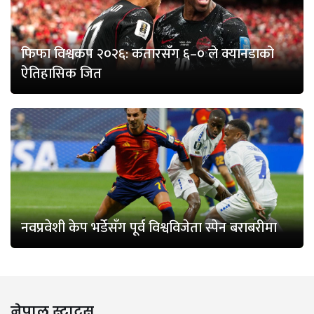
फिफा विश्वकप २०२६: कतारसँग ६–० ले क्यानडाको
ऐतिहासिक जित
नवप्रवेशी केप भर्डेसँग पूर्व विश्वविजेता स्पेन बराबरीमा
नेपाल स्टाटस