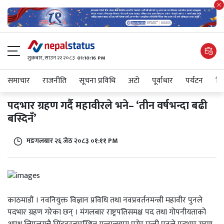
शुक्रबार​, साउन २२ २०८३
01:10:16 PM
समाचार
राजनीति
सूचना प्रविधि
अटाे
पूर्वाधार
पर्यटन
शिक
पदभार ग्रहण गर्दै महावीरले भने– ‘तीन वर्षभन्दा बढी
बस्दिनँ’
मङगलबार २६ जेठ २०८३ ०१:११ PM
काठमाडौं । नवनियुक्त विज्ञान प्रविधि तथा नवप्रवर्तनमन्त्री महावीर पुनले
पदभार ग्रहण गरेका छन् । मंगलबार राष्ट्रपतिसमक्ष पद तथा गोपनीयताको