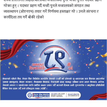
शपथ लिएलगत्तै सिंहदरबारस्थित मन्त्रालयमा पुगेर मन्त्री पुनले पदभार ग्रहण
गरेका हुन् । पदभार ग्रहण गर्दै मन्त्री पुनले मन्त्रालयको संगठन तथा
व्यवस्थापन (ओएनएम) तयार गर्ने निर्णयमा हस्ताक्षर गरे । उनले संरचना र
कार्यदिशा तय गर्नै बाँकी रहेको