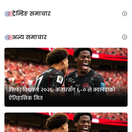
ट्रेन्डिङ समाचार
अन्य समाचार
फिफा विश्वकप २०२६: कतारसँग ६–० ले क्यानडाको
ऐतिहासिक जित