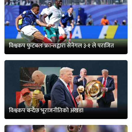
विश्वकप फुटबलः फ्रान्सद्वारा सेनेगल ३-१ ले पराजित
विश्वकप बन्दैछ भूराजनीतिको अखडा