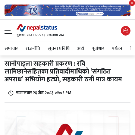
शुक्रबार​, साउन २२ २०८३
07:33:18 AM
समाचार
राजनीति
सूचना प्रविधि
अटाे
पूर्वाधार
पर्यटन
शिक
सानोपाइला सहकारी प्रकरण : रवि
लामिछानेसहितका प्रतिवादीमाथिको ‘संगठित
अपराध’ अभियोग हट्यो, सहकारी ठगी मात्र कायम
मङगलबार २६ जेठ २०८३ ०१:०९ PM