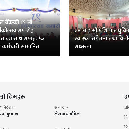
ाल बैंकको ८९ औं
्षिकोत्सव समारोह
एन आइ सी एशिया लघुवित्
यताका साथ सम्पन्न, ५३
स्वास्थ्य सचेतना तथा वित्त
 कर्मचारी सम्मानित
साक्षरता
म्रो टिमहरु
उ
न्ध निर्देशक
सम्पादक
जी
झना कुमाल
लेखनाथ पौडेल
वि
फि