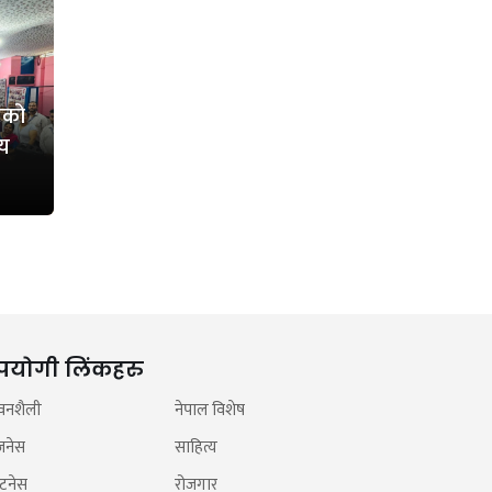
तको
ीय
पयोगी लिंकहरु
वनशैली
नेपाल विशेष
जनेस
साहित्य
टनेस
रोजगार