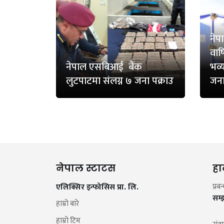
नेप
वार
नेपाल एसबिआई बैंक
भव्
लुटपाटमा संलग्न ७ जना पक्राउ
जना
नेपाल स्टाटस
हा
एलिक्सिर इन्फोसिस प्रा. लि.
प्रब
सम्
हाम्रो बारे
हाम्रो टिम