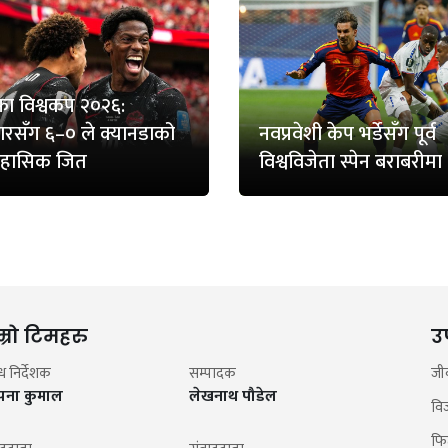
ा विश्वकप २०२६:
रसँग ६–० ले क्यानडाको
नवप्रवेशी केप भर्डेसँग पूर्व
िहासिक जित
विश्वविजेता स्पेन बराबरीमा
म्रो टिमहरु
उ
न्ध निर्देशक
सम्पादक
जी
झना कुमाल
लेखनाथ पौडेल
वि
फि