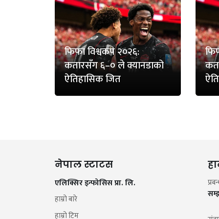
फिफा विश्वकप २०२६:
फिफ
कतारसँग ६–० ले क्यानडाको
कता
ऐतिहासिक जित
ऐत
नेपाल स्टाटस
हा
एलिक्सिर इन्फोसिस प्रा. लि.
प्रब
सम्
हाम्रो बारे
हाम्रो टिम