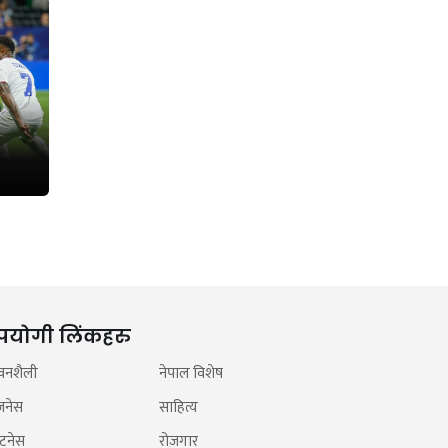
पयोगी लिंकहरु
वनशैली
नेपाल विशेष
जनेस
साहित्य
टनेस
रोजगार