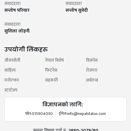
संवाददाता
संवाददाता
सन्तोष परियार
सन्तोष सुवेदी
संवाददाता
सुशिला लोहनी
उपयोगी लिंकहरु
जीवनशैली
नेपाल विशेष
विजनेस
साहित्य
फिटनेस
रोजगार
मनोरन्जन
सहकारी
अर्थतन्त्र
स्टार्टअप
विज्ञापनको लागि:
फोन:
015904030
ईमेल:
info@nepalstatus.com
सूचना विभाग दर्ता नं.:
3880-2079/80