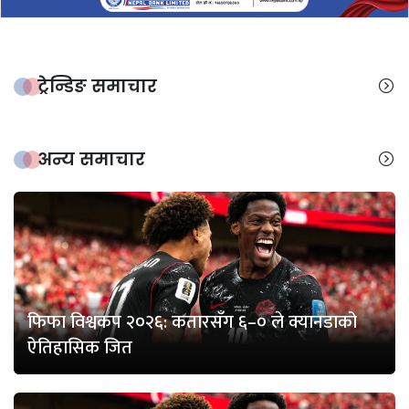
ट्रेन्डिङ समाचार
अन्य समाचार
फिफा विश्वकप २०२६: कतारसँग ६–० ले क्यानडाको
ऐतिहासिक जित