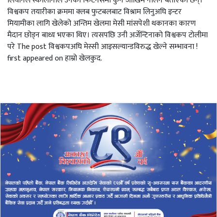
लियोनेल स्कालोनीले उनको फिटनेसमा कुनै जोखिम नलिने बताएका छन्।
विश्वकप तयारीका क्रममा क्लब फुटबलबाट विश्राम लिनुअघि इन्टर
मियामीका लागि खेलेको अन्तिम खेलमा मेसी मांसपेशी थकानका कारण
मैदान छोड्न बाध्य भएका थिए। त्यसपछि उनी अर्जेन्टिनाको विश्वकप टोलीमा
परे The post विश्वकपअघि मेस्सी आइसल्यान्डविरुद्ध खेल्ने सम्भावना !
first appeared on हाम्रो खेलकुद.