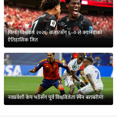
फिफा विश्वकप २०२६: कतारसँग ६–० ले क्यानडाको
ऐतिहासिक जित
नवप्रवेशी केप भर्डेसँग पूर्व विश्वविजेता स्पेन बराबरीमा