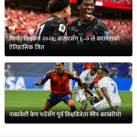
फिफा विश्वकप २०२६: कतारसँग ६–० ले क्यानडाको
ऐतिहासिक जित
नवप्रवेशी केप भर्डेसँग पूर्व विश्वविजेता स्पेन बराबरीमा