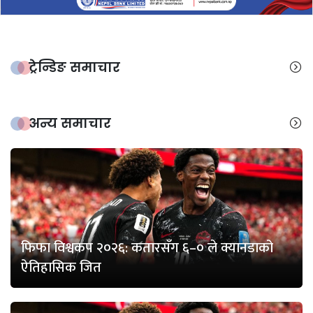
ट्रेन्डिङ समाचार
अन्य समाचार
फिफा विश्वकप २०२६: कतारसँग ६–० ले क्यानडाको
ऐतिहासिक जित