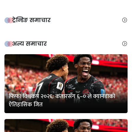
ट्रेन्डिङ समाचार
अन्य समाचार
फिफा विश्वकप २०२६: कतारसँग ६–० ले क्यानडाको
ऐतिहासिक जित