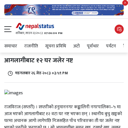
शनिबार, साउन २३ २०८३
07:06:04 PM
समाचार
राजनीति
सूचना प्रविधि
अटाे
पूर्वाधार
पर्यटन
शिक
आगलागीबाट १२ घर जलेर नष्ट
मङगलबार २६ जेठ २०८३ ०३:५९ PM
राजविराज (सप्तरी) । सप्तरीको हनुमाननगर कङ्कालिनी नगरपालिका–५ मा
आज भएको आगलागीबाट १२ वटा घर नष्ट भएका छन् । स्थानीय बुचु खङ्गको
घरमा अचानक आगो लागेपछि निजसहित पाँच परिवारका ती घर जलेर नष्ट
भएको प्रहरीले जनाएको छ । सो आगलागीमा सगन खङ्ग, दुखाई खङ्ग, लखन