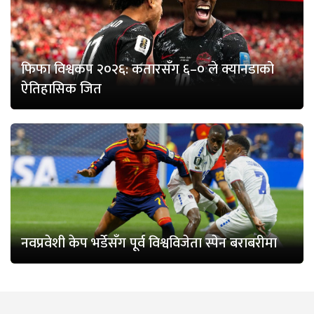
फिफा विश्वकप २०२६: कतारसँग ६–० ले क्यानडाको
ऐतिहासिक जित
नवप्रवेशी केप भर्डेसँग पूर्व विश्वविजेता स्पेन बराबरीमा