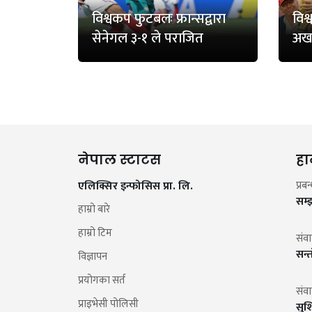
विश्वकप फुटबलः फ्रान्सद्वारा
विश
सेनेगल ३-१ ले पराजित
अख
नेपाल स्टाटस
हा
एलिक्सिर इन्फोसिस प्रा. लि.
प्रब
सम्
हाम्रो बारे
हाम्रो टिम
संव
सन्
विज्ञापन
प्रयोगका सर्त
संव
प्राइभेसी पोलिसी
सुश