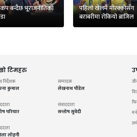
्वकप बन्दैछ भूराजनीतिको
पहिलो खेलमै मोरक्कोसँग
डा
बराबरीमा रोकियो ब्राजिल
म्रो टिमहरु
उ
न्ध निर्देशक
सम्पादक
जी
झना कुमाल
लेखनाथ पौडेल
वि
फि
ाददाता
संवाददाता
तोष परियार
सन्तोष सुवेदी
मन
अर्थ
ाददाता
िला लोहनी