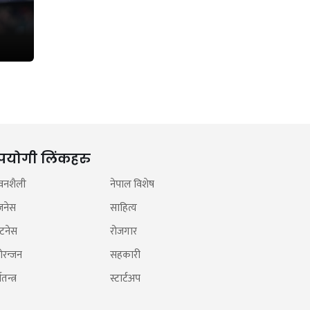
पयोगी लिंकहरु
वनशैली
नेपाल विशेष
जनेस
साहित्य
टनेस
रोजगार
ोरन्जन
सहकारी
तन्त्र
स्टार्टअप