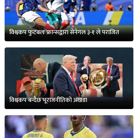
विश्वकप फुटबलः फ्रान्सद्वारा सेनेगल ३-१ ले पराजित
विश्वकप बन्दैछ भूराजनीतिको अखडा