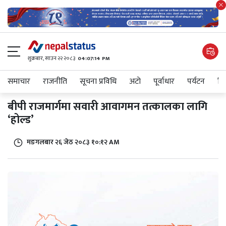
शुक्रबार​, साउन २२ २०८३
04:07:14 PM
समाचार
राजनीति
सूचना प्रविधि
अटाे
पूर्वाधार
पर्यटन
शिक
बीपी राजमार्गमा सवारी आवागमन तत्कालका लागि
‘होल्ड’
मङगलबार २६ जेठ २०८३ १०:१२ AM