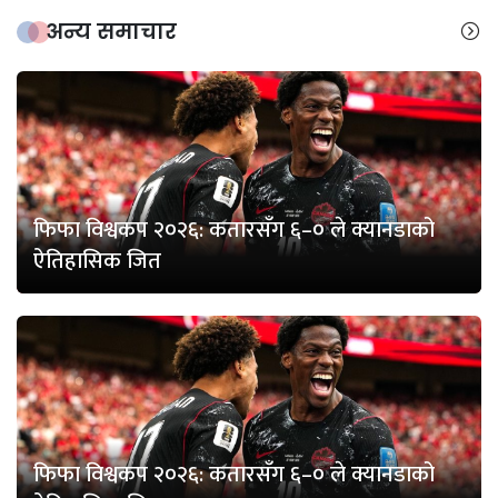
अन्य समाचार
फिफा विश्वकप २०२६: कतारसँग ६–० ले क्यानडाको
ऐतिहासिक जित
फिफा विश्वकप २०२६: कतारसँग ६–० ले क्यानडाको