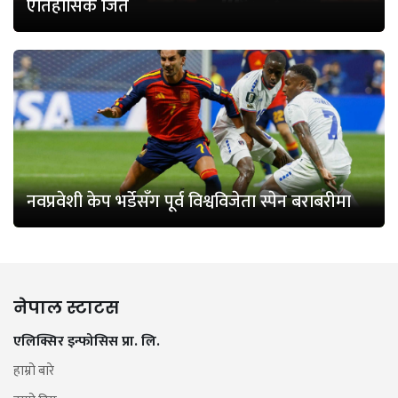
ऐतिहासिक जित
नवप्रवेशी केप भर्डेसँग पूर्व विश्वविजेता स्पेन बराबरीमा
नेपाल स्टाटस
एलिक्सिर इन्फोसिस प्रा. लि.
हाम्रो बारे