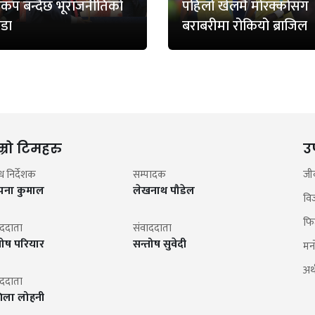
्वकप बन्दैछ भूराजनीतिको
पहिलो खेलमै मोरक्कोसँग
डा
बराबरीमा रोकियो ब्राजिल
म्रो टिमहरु
उ
न्ध निर्देशक
सम्पादक
जी
झना कुमाल
लेखनाथ पौडेल
वि
फि
ाददाता
संवाददाता
तोष परियार
सन्तोष सुवेदी
मन
अर्थ
ाददाता
िला लोहनी