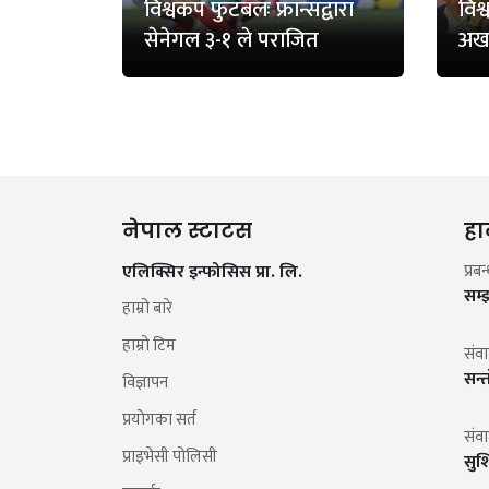
विश्वकप फुटबलः फ्रान्सद्वारा
विश
सेनेगल ३-१ ले पराजित
अख
नेपाल स्टाटस
हा
एलिक्सिर इन्फोसिस प्रा. लि.
प्रब
सम्
हाम्रो बारे
हाम्रो टिम
संव
सन्
विज्ञापन
प्रयोगका सर्त
संव
प्राइभेसी पोलिसी
सुश