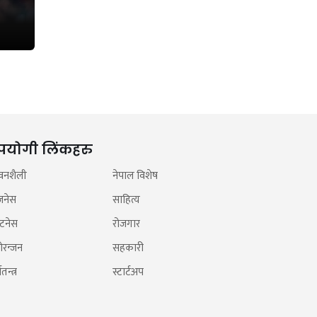
पयोगी लिंकहरु
वनशैली
नेपाल विशेष
जनेस
साहित्य
टनेस
रोजगार
ोरन्जन
सहकारी
तन्त्र
स्टार्टअप