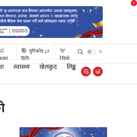
युनिकोड ⇄
बजार
प्रिति
रेडियो
षा
स्वास्थ्य
खेलकुद
लिङ्क
ो