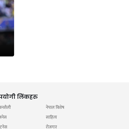
पयोगी लिंकहरु
वनशैली
नेपाल विशेष
जनेस
साहित्य
टनेस
रोजगार