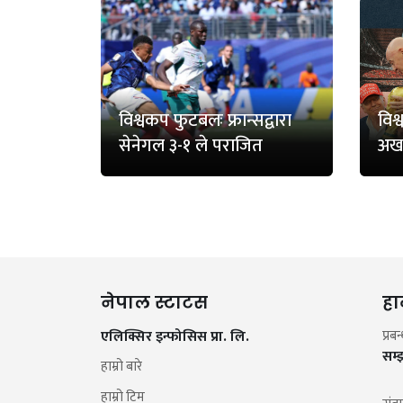
विश्वकप फुटबलः फ्रान्सद्वारा
विश
सेनेगल ३-१ ले पराजित
अख
नेपाल स्टाटस
हा
एलिक्सिर इन्फोसिस प्रा. लि.
प्रब
सम्
हाम्रो बारे
हाम्रो टिम