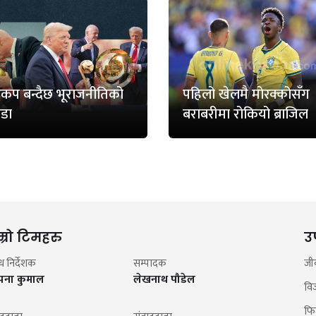
्वकप बन्दैछ भूराजनीतिको
पहिलो खेलमै मोरक्कोसँग
डा
बराबरीमा रोकियो ब्राजिल
म्रो टिमहरु
उ
न्ध निर्देशक
सम्पादक
जी
झना कुमाल
लेखनाथ पौडेल
वि
फि