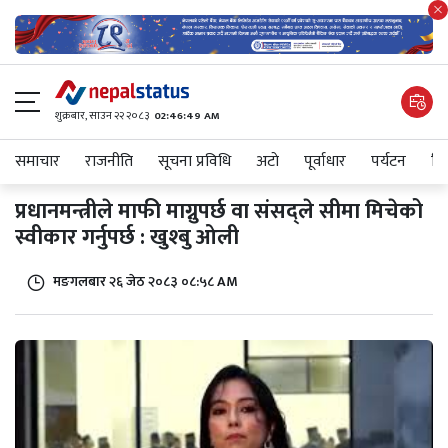
शुक्रबार​, साउन २२ २०८३
02:46:49 AM
समाचार
राजनीति
सूचना प्रविधि
अटाे
पूर्वाधार
पर्यटन
शिक
प्रधानमन्त्रीले माफी माग्नुपर्छ वा संसद्‌ले सीमा मिचेको
स्वीकार गर्नुपर्छ : खुश्बु ओली
मङगलबार २६ जेठ २०८३ ०८:५८ AM