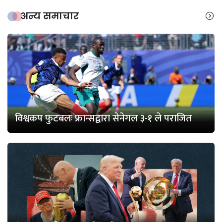
अन्य समाचार
विश्वकप फुटबलः फ्रान्सद्वारा सेनेगल ३-१ ले पराजित