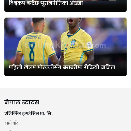
विश्वकप बन्दैछ भूराजनीतिको अखडा
पहिलो खेलमै मोरक्कोसँग बराबरीमा रोकियो ब्राजिल
नेपाल स्टाटस
एलिक्सिर इन्फोसिस प्रा. लि.
हाम्रो बारे