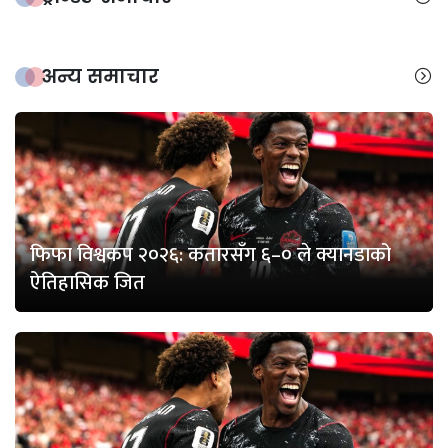
अन्य समाचार
फिफा विश्वकप २०२६: कतारसँग ६–० ले क्यानडाको
ऐतिहासिक जित