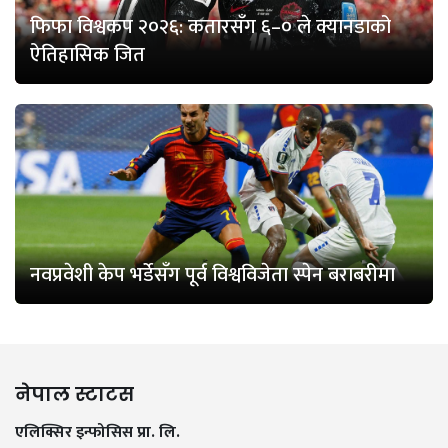
फिफा विश्वकप २०२६: कतारसँग ६–० ले क्यानडाको
ऐतिहासिक जित
नवप्रवेशी केप भर्डेसँग पूर्व विश्वविजेता स्पेन बराबरीमा
नेपाल स्टाटस
एलिक्सिर इन्फोसिस प्रा. लि.