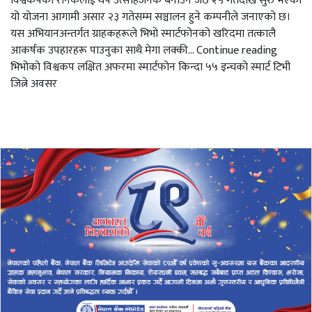
विश्वकपको रौनकलाई थप उत्साहजनक बनाउन जेठ २५ गतेदेखि सुरु भएको
यो योजना आगामी असार २३ गतेसम्म सञ्चालन हुने कम्पनीले जनाएको छ।
यस अभियानअन्तर्गत ग्राहकहरूले भिभो स्मार्टफोनको खरिदमा तत्कालै
आकर्षक उपहारहरू पाउनुका साथै मेगा लक्की… Continue reading
भिभोको विश्वकप लक्षित अफरमा स्मार्टफोन किन्दा ५५ इन्चको स्मार्ट टिभी
जित्ने अवसर