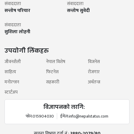
संवाददाता
संवाददाता
सन्तोष परियार
सन्तोष सुवेदी
संवाददाता
सुशिला लोहनी
उपयोगी लिंकहरु
जीवनशैली
नेपाल विशेष
विजनेस
साहित्य
फिटनेस
रोजगार
मनोरन्जन
सहकारी
अर्थतन्त्र
स्टार्टअप
विज्ञापनको लागि:
फोन:
015904030
ईमेल:
info@nepalstatus.com
सूचना विभाग दर्ता नं.:
3880-2079/80