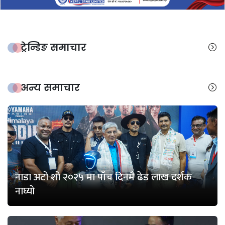
ट्रेन्डिङ समाचार
अन्य समाचार
नाडा अटो शो २०२५ मा पाँच दिनमै ढेड लाख दर्शक
नाघ्याे