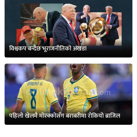
विश्वकप बन्दैछ भूराजनीतिको अखडा
पहिलो खेलमै मोरक्कोसँग बराबरीमा रोकियो ब्राजिल