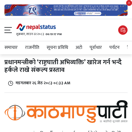
शुक्रबार​, साउन २२ २०८३
06:13:17 PM
समाचार
राजनीति
सूचना प्रविधि
अटाे
पूर्वाधार
पर्यटन
शिक
प्रधानमन्त्रीको ‘राष्ट्रघाती अभिव्यक्ति’ खारेज गर्न भन्दै
हर्कले राखे संकल्प प्रस्ताव
मङगलबार २६ जेठ २०८३ ०८:३३ AM