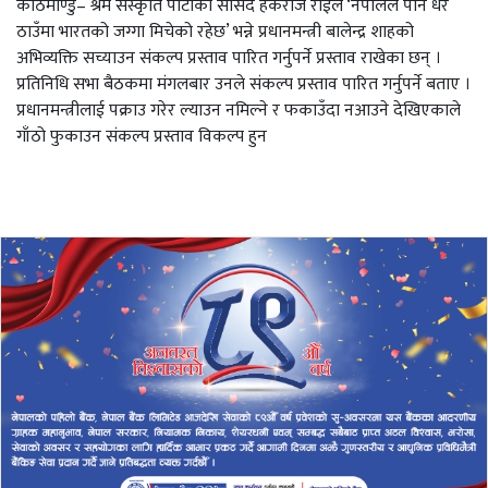
काठमाण्डु– श्रम संस्कृति पार्टीका सांसद हर्कराज राईले ‘नेपालले पनि धेरै
ठाउँमा भारतको जग्गा मिचेको रहेछ’ भन्ने प्रधानमन्त्री बालेन्द्र शाहको
अभिव्यक्ति सच्याउन संकल्प प्रस्ताव पारित गर्नुपर्ने प्रस्ताव राखेका छन् ।
प्रतिनिधि सभा बैठकमा मंगलबार उनले संकल्प प्रस्ताव पारित गर्नुपर्ने बताए ।
प्रधानमन्त्रीलाई पक्राउ गरेर ल्याउन नमिल्ने र फकाउँदा नआउने देखिएकाले
गाँठो फुकाउन संकल्प प्रस्ताव विकल्प हुन