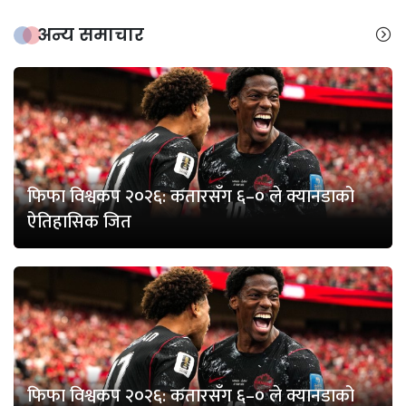
अन्य समाचार
फिफा विश्वकप २०२६: कतारसँग ६–० ले क्यानडाको
ऐतिहासिक जित
फिफा विश्वकप २०२६: कतारसँग ६–० ले क्यानडाको