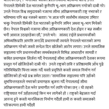
बताएका छन् । मंगलबार बसेको प्रतिनिधिसभा बैठकमा बोल्दै उनले
नेपालले छिमेकी देश भारतको कुनैपनि भू–भाग अतिक्रमण नगरेको दाबी गरे।
उनले नेपाल विश्व समुदायको नजरमा सीमा अतिक्रमणकारी राष्ट्र नभएको र
भविष्यमा पनि बन्न नसक्ने बताए। ‘म आज पनि सार्वभौम संसदमा उभिएर
भन्छु नेपालले छिमेकी देश भारतको कुनैपनि जमिन अथवा भू–भाग मिचेको
छैन। नेपाल विश्वको नजरमा सीमा अतिक्रमणकारी देश होइन र बन्न सक्दैन
भनी आवाज उठाइरहेका छौं,’ उनले भने। सांसद राईले प्रधानमन्त्रीको
अभिव्यक्तिप्रति आपत्ति जनाउँदै प्रधानमन्त्री स्वयंले नेपालले भारतको जग्गा
अतिक्रमण गरेको जस्तो सन्देश दिन खोजेको आरोप लगाए। उनले सामाजिक
सञ्जालमा पनि प्रधानमन्त्रीका समर्थकहरूले विभिन्न आधारहीन सामग्री र
कथित प्रमाणहरू सिर्जना गर्दै नेपाललाई सीमा अतिक्रमणकारी देशका रूपमा
प्रस्तुत गर्न खोजिरहेको दाबी गरे। उनले राष्ट्रको छवि र प्रतिष्ठामाथि आँच पुग्ने
गतिविधिप्रति चिन्ता व्यक्त गर्दै यस्तो प्रवृत्तिले कस्तो समाज निर्माण गर्न
खोजिएको हो भन्ने प्रश्न समेत उठाए। ‘सामाजिक सञ्जालमा पनि उहाँको
शुभचिन्तनहरुले नभएको प्रमाणहरु श्रृजना गर्दै नेपाललाई सीमा
अतिक्रमणकारी देश भनेर प्रमाणीत गर्न लागि परेका छन् । यो तहको
राष्ट्रियघात गर्न उहाँहरुलाई किन मन लागेको हो । राष्ट्रको बेइज्जत गर्दा
आनन्द हुने कस्तो मानसिकता निर्माण गर्दैछौ हामी रु कस्तो समाजको
परिकल्पना हामी गर्दैछौं