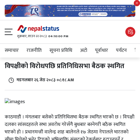
शुक्रबार​, साउन २२ २०८३
04:10:00 PM
समाचार
राजनीति
सूचना प्रविधि
अटाे
पूर्वाधार
पर्यटन
शिक
विपक्षीको विरोधपछि प्रतिनिधिसभा बैठक स्थगित
मङगलबार २६ जेठ २०८३ ०८:१८ AM
काठमाडाैं । मंगलबार बसेको प्रतिनिधिसभा बैठक स्थगित भएको छ । विपक्षी
दलका सांसदहरुले सभा अवरोध गरेसँगै बुधबार बस्नेगरी बठैक स्थगित
भएको हो । प्रधानमन्त्री वालेन्द्र शाह बालेनले १७ जेठमा नेपालले भारतको
सीमा मिचेको भनेर दिएको अभिव्यक्ति संसदको रेकर्डबाट हटाउनुपर्ने र