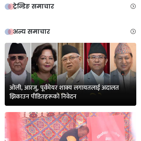
ट्रेन्डिङ समाचार
अन्य समाचार
ओली, आरजु, पूर्वमेयर शाक्य लगायतलाई अदालत
झिकाउन पीडितहरूको निवेदन