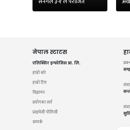
सेनेगल ३-१ ले पराजित
अख
नेपाल स्टाटस
हा
एलिक्सिर इन्फोसिस प्रा. लि.
प्रब
सम्
हाम्रो बारे
हाम्रो टिम
संव
सन्
विज्ञापन
प्रयोगका सर्त
संव
प्राइभेसी पोलिसी
सुश
सम्पर्क