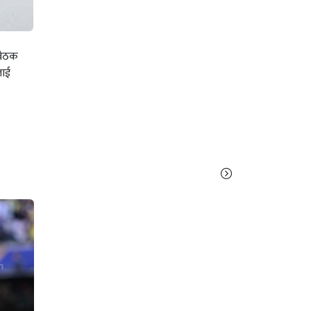
 बैठक
लाई