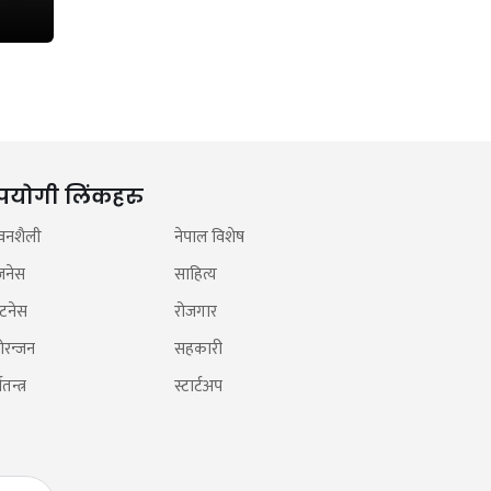
पयोगी लिंकहरु
वनशैली
नेपाल विशेष
जनेस
साहित्य
टनेस
रोजगार
ोरन्जन
सहकारी
तन्त्र
स्टार्टअप