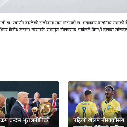
्त्री डा। स्वर्णिम वाग्लेको राजीनामा माग गरिएको छ। मंगलबार प्रतिनिधि सभाको
े उभिएर विरोध जनाए। त्यसपछि सभामुख डोलप्रसाद अर्यालले विपक्षी दलका सांसद
्वकप बन्दैछ भूराजनीतिको
पहिलो खेलमै मोरक्कोसँग