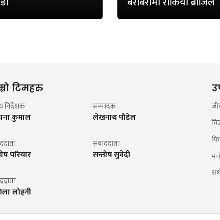
डा
बराबरीमा रोकियो ब्राजिल
म्रो टिमहरु
उ
न्ध निर्देशक
सम्पादक
जी
झना कुमाल
लेखनाथ पौडेल
वि
फि
ाददाता
संवाददाता
तोष परियार
सन्तोष सुवेदी
मन
अर्थ
ाददाता
िला लोहनी