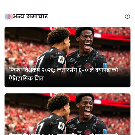
अन्य समाचार
फिफा विश्वकप २०२६: कतारसँग ६–० ले क्यानडाको
ऐतिहासिक जित