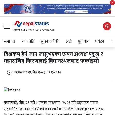
शुक्रबार​, साउन २२ २०८३
07:37:13 AM
समाचार
राजनीति
सूचना प्रविधि
अटाे
पूर्वाधार
पर्यटन
शिक
विश्वकप हेर्न जान लाग्नुभएका एन्फा अध्यक्ष पङ्कज र
महासचिव किरणलाई विमानस्थलबाट फर्काइयो
मङगलबार २६ जेठ २०८३ ०१:१० PM
काठमाडौँ, जेठ २६ गते । फिफा विश्वकप–२०२६ को उद्घाटन सत्रमा
सहभागिता जनाउन मेक्सिको जान लागेका अखिल नेपाल फुटबल सङ्घ