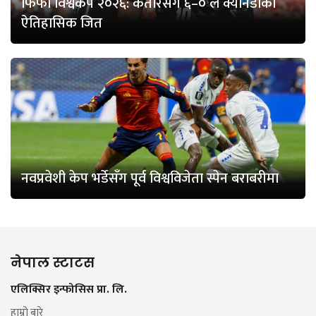
फिफा विश्वकप २०२६: कतारसँग ६–० ले क्यानडाको
ऐतिहासिक जित
नवप्रवेशी केप भर्डेसँग पूर्व विश्वविजेता स्पेन बराबरीमा
नेपाल स्टाटस
एलिक्सिर इन्फोसिस प्रा. लि.
हाम्रो बारे