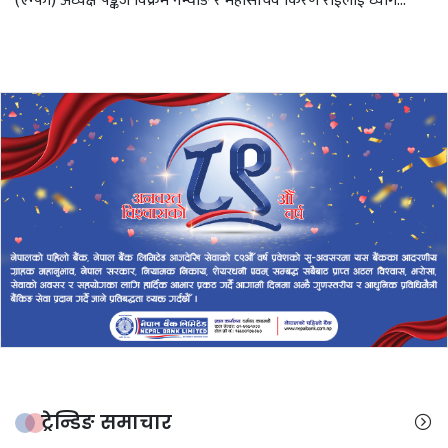
(एन्फा) अध्यक्ष पङ्कज विक्रम नेम्वाङ र महासचिव किरण राईलाई ध्याग...
ट्रेन्डिङ समाचार