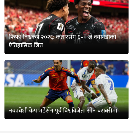
फिफा विश्वकप २०२६: कतारसँग ६–० ले क्यानडाको
ऐतिहासिक जित
नवप्रवेशी केप भर्डेसँग पूर्व विश्वविजेता स्पेन बराबरीमा