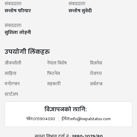
संवाददाता
संवाददाता
सन्तोष परियार
सन्तोष सुवेदी
संवाददाता
सुशिला लोहनी
उपयोगी लिंकहरु
जीवनशैली
नेपाल विशेष
विजनेस
साहित्य
फिटनेस
रोजगार
मनोरन्जन
सहकारी
अर्थतन्त्र
स्टार्टअप
विज्ञापनको लागि:
फोन:
015904030
ईमेल:
info@nepalstatus.com
सूचना विभाग दर्ता नं.:
3880-2079/80