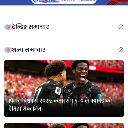
ट्रेन्डिङ समाचार
अन्य समाचार
फिफा विश्वकप २०२६: कतारसँग ६–० ले क्यानडाको
ऐतिहासिक जित