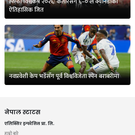
फिफा विश्वकप २०२६: कतारसँग ६–० ले क्यानडाको
ऐतिहासिक जित
नवप्रवेशी केप भर्डेसँग पूर्व विश्वविजेता स्पेन बराबरीमा
नेपाल स्टाटस
एलिक्सिर इन्फोसिस प्रा. लि.
हाम्रो बारे