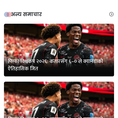
अन्य समाचार
फिफा विश्वकप २०२६: कतारसँग ६–० ले क्यानडाको
ऐतिहासिक जित