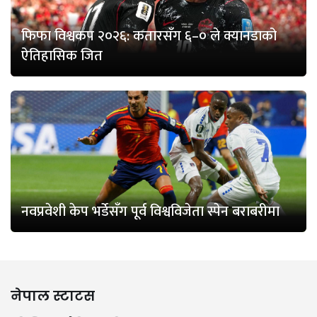
फिफा विश्वकप २०२६: कतारसँग ६–० ले क्यानडाको
ऐतिहासिक जित
नवप्रवेशी केप भर्डेसँग पूर्व विश्वविजेता स्पेन बराबरीमा
नेपाल स्टाटस