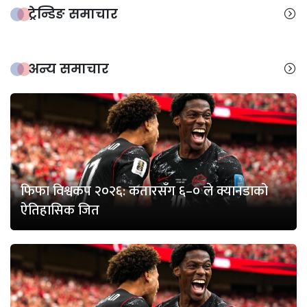
ट्रेन्डिङ समाचार
अन्य समाचार
फिफा विश्वकप २०२६: कतारसँग ६–० ले क्यानडाको
ऐतिहासिक जित