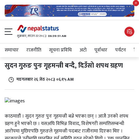
शुक्रबार​, साउन २२ २०८३
06:39:51 AM
समाचार
राजनीति
सूचना प्रविधि
अटाे
पूर्वाधार
पर्यटन
शिक
सुदन गुरुङ पुनः गृहमन्त्री बन्दै, दिउँसो शपथ ग्रहण
मङगलबार २६ जेठ २०८३ ०६:१५ AM
काठमाडौं । सुदन गुरुङ पुनः गृहमन्त्री बन्ने भएका छन् । आजै उनको शपथ
ग्रहण हुने भएको छ । यसअघि विभिन्न विवाद, विशेषगरी सम्पत्तिसम्बन्धी
आरोपमा मुछिएपछि गुरुङले गृहमन्त्री पदबाट राजीनामा दिएका थिए ।
सरकारले उनीमाथि छानबिन गर्न समिति गठन गरेको थियो । उक्त छानबिन