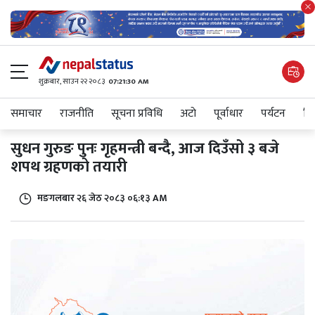
शुक्रबार​, साउन २२ २०८३
07:21:30 AM
समाचार
राजनीति
सूचना प्रविधि
अटाे
पूर्वाधार
पर्यटन
शिक
सुधन गुरुङ पुनः गृहमन्त्री बन्दै, आज दिउँसो ३ बजे
शपथ ग्रहणको तयारी
मङगलबार २६ जेठ २०८३ ०६:१३ AM