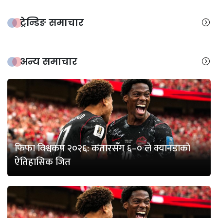
ट्रेन्डिङ समाचार
अन्य समाचार
फिफा विश्वकप २०२६: कतारसँग ६–० ले क्यानडाको
ऐतिहासिक जित