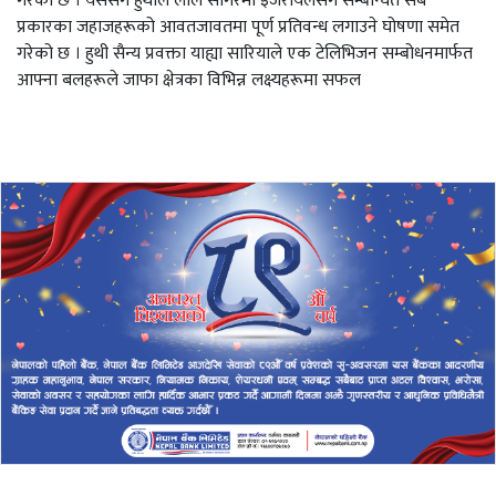
गरेको छ । यससँगै हुथीले लाल सागरमा इजरायलसँग सम्बन्धित सबै
प्रकारका जहाजहरूको आवतजावतमा पूर्ण प्रतिवन्ध लगाउने घोषणा समेत
गरेको छ । हुथी सैन्य प्रवक्ता याह्या सारियाले एक टेलिभिजन सम्बोधनमार्फत
आफ्ना बलहरूले जाफा क्षेत्रका विभिन्न लक्ष्यहरूमा सफल