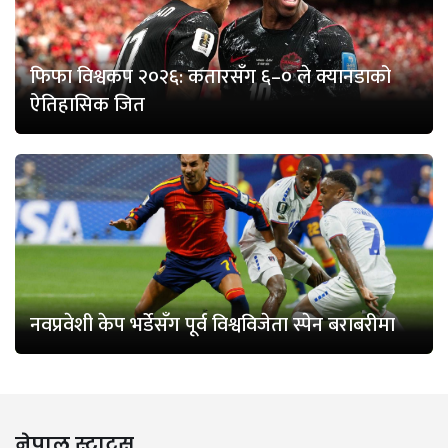
फिफा विश्वकप २०२६: कतारसँग ६–० ले क्यानडाको
ऐतिहासिक जित
नवप्रवेशी केप भर्डेसँग पूर्व विश्वविजेता स्पेन बराबरीमा
नेपाल स्टाटस