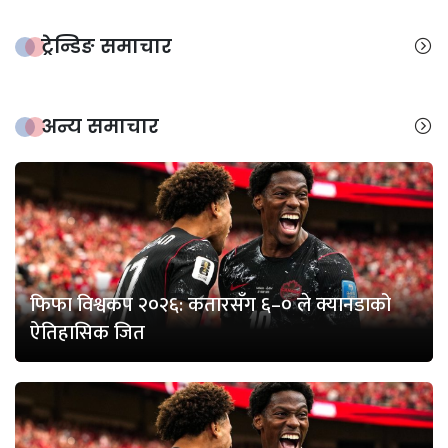
ट्रेन्डिङ समाचार
अन्य समाचार
फिफा विश्वकप २०२६: कतारसँग ६–० ले क्यानडाको
ऐतिहासिक जित