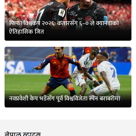
फिफा विश्वकप २०२६: कतारसँग ६–० ले क्यानडाको
ऐतिहासिक जित
नवप्रवेशी केप भर्डेसँग पूर्व विश्वविजेता स्पेन बराबरीमा
नेपाल स्टाटस