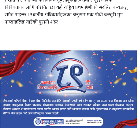
। शान्नान क्षेत्र तिब्बतका विविध भू–आकृतिहरू तथा समृद्ध जैविक
विविधताका लागि परिचित छ। यहाँ राष्ट्रिय प्रथम श्रेणीको संरक्षित वन्यजन्तु
समेत पाइन्छ । स्थानीय अधिकारीहरूका अनुसार एक पोथी कस्तुरी मृग
नाम्साइलिङ गाउँको पुरानो शहर