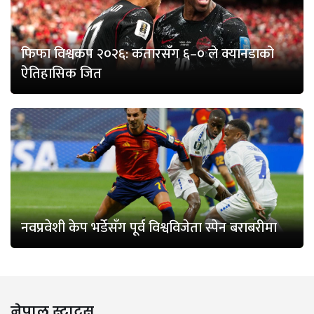
फिफा विश्वकप २०२६: कतारसँग ६–० ले क्यानडाको
ऐतिहासिक जित
नवप्रवेशी केप भर्डेसँग पूर्व विश्वविजेता स्पेन बराबरीमा
नेपाल स्टाटस