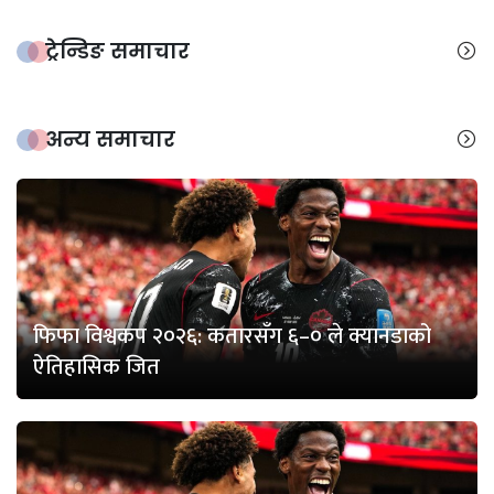
ट्रेन्डिङ समाचार
अन्य समाचार
फिफा विश्वकप २०२६: कतारसँग ६–० ले क्यानडाको
ऐतिहासिक जित