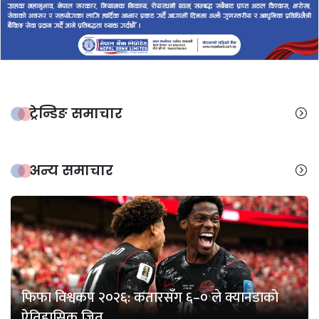
ट्रेन्डिङ समाचार
अन्य समाचार
फिफा विश्वकप २०२६: कतारसँग ६–० ले क्यानडाको
ऐतिहासिक जित