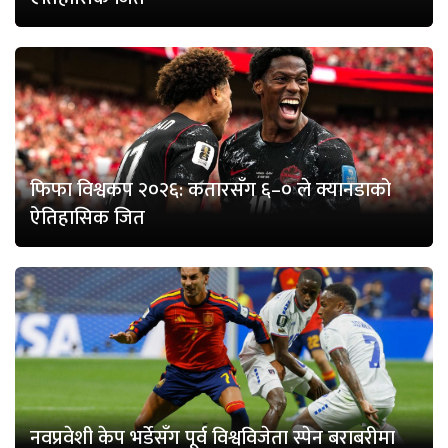
फिफा विश्वकप २०२६: कतारसँग ६–० ले क्यानडाको
ऐतिहासिक जित
नवप्रवेशी केप भर्डेसँग पूर्व विश्वविजेता स्पेन बराबरीमा