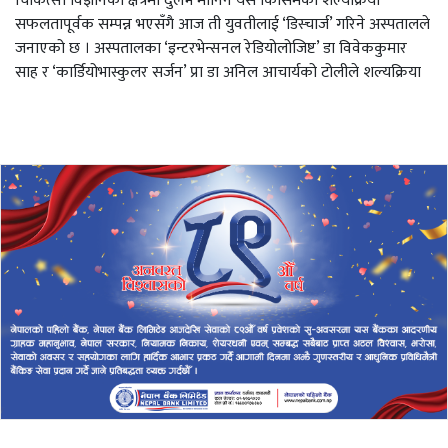
चिकित्सा विज्ञानको क्षेत्रमा दुर्लभ मानिने यस किसिमको शल्यक्रिया
सफलतापूर्वक सम्पन्न भएसँगै आज ती युवतीलाई ‘डिस्चार्ज’ गरिने अस्पतालले
जनाएको छ । अस्पतालका ‘इन्टरभेन्सनल रेडियोलोजिष्ट’ डा विवेककुमार
साह र ‘कार्डियोभास्कुलर सर्जन’ प्रा डा अनिल आचार्यको टोलीले शल्यक्रिया