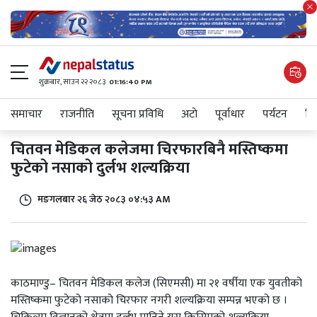
शुक्रबार​, साउन २२ २०८३
01:16:40 PM
समाचार
राजनीति
सूचना प्रविधि
अटाे
पूर्वाधार
पर्यटन
शिक
चितवन मेडिकल कलेजमा चिरफारबिनै मस्तिष्कमा
फुटेको नसाको दुर्लभ शल्यक्रिया
मङगलबार २६ जेठ २०८३ ०४:५३ AM
काठमाण्डु– चितवन मेडिकल कलेज (सिएमसी) मा २१ वर्षीया एक युवतीको
मस्तिष्कमा फुटेको नसाको चिरफार नगरी शल्यक्रिया सम्पन्न भएको छ ।