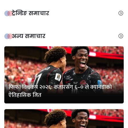
ट्रेन्डिङ समाचार
अन्य समाचार
फिफा विश्वकप २०२६: कतारसँग ६–० ले क्यानडाको
ऐतिहासिक जित