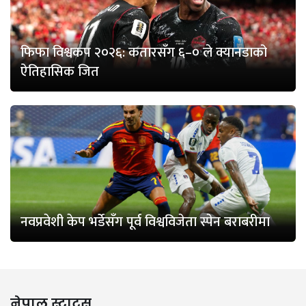
फिफा विश्वकप २०२६: कतारसँग ६–० ले क्यानडाको
ऐतिहासिक जित
नवप्रवेशी केप भर्डेसँग पूर्व विश्वविजेता स्पेन बराबरीमा
नेपाल स्टाटस