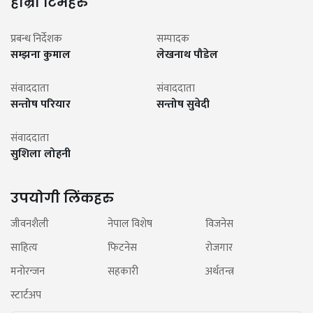
हाम्रो टिमहरु
प्रबन्ध निर्देशक
सम्पादक
सम्झना कुमाल
लेखनाथ पौडेल
संवाददाता
संवाददाता
सन्तोष परियार
सन्तोष सुवेदी
संवाददाता
सुशिला लोहनी
उपयोगी लिंकहरु
जीवनशैली
नेपाल विशेष
विजनेस
साहित्य
फिटनेस
रोजगार
मनोरन्जन
सहकारी
अर्थतन्त्र
स्टार्टअप