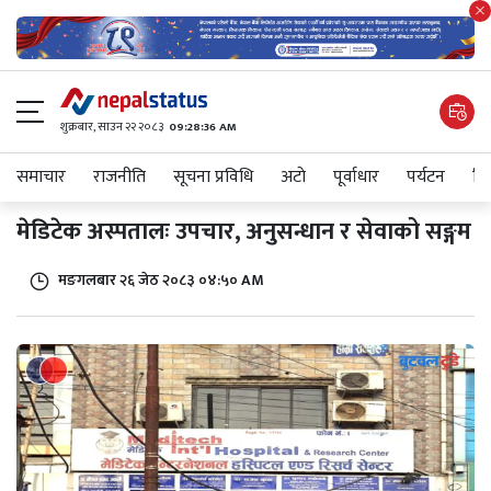
शुक्रबार​, साउन २२ २०८३
09:28:36 AM
समाचार
राजनीति
सूचना प्रविधि
अटाे
पूर्वाधार
पर्यटन
शिक
मेडिटेक अस्पतालः उपचार, अनुसन्धान र सेवाको सङ्गम
मङगलबार २६ जेठ २०८३ ०४:५० AM