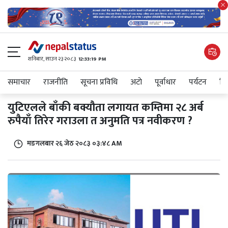
शनिबार, साउन २३ २०८३
12:33:19 PM
समाचार
राजनीति
सूचना प्रविधि
अटाे
पूर्वाधार
पर्यटन
शिक
युटिएलले बाँकी बक्यौता लगायत कम्तिमा २८ अर्ब
रुपैयाँ तिरेर गराउला त अनुमति पत्र नवीकरण ?
मङगलबार २६ जेठ २०८३ ०३:४८ AM