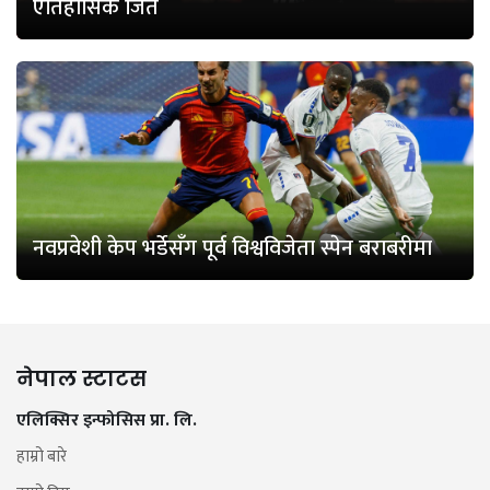
ऐतिहासिक जित
नवप्रवेशी केप भर्डेसँग पूर्व विश्वविजेता स्पेन बराबरीमा
नेपाल स्टाटस
एलिक्सिर इन्फोसिस प्रा. लि.
हाम्रो बारे