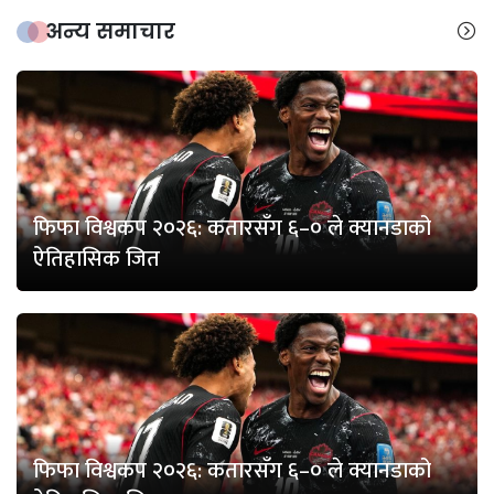
अन्य समाचार
फिफा विश्वकप २०२६: कतारसँग ६–० ले क्यानडाको
ऐतिहासिक जित
फिफा विश्वकप २०२६: कतारसँग ६–० ले क्यानडाको