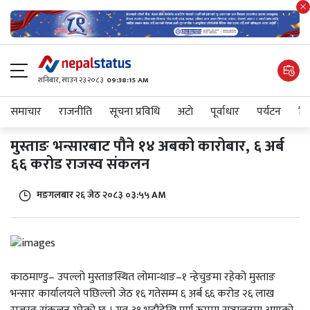
शनिबार, साउन २३ २०८३
09:38:15 AM
समाचार
राजनीति
सूचना प्रविधि
अटाे
पूर्वाधार
पर्यटन
शिक
मुस्ताङ भन्सारबाट पौने १४ अबको कारोबार, ६ अर्ब
६६ करोड राजस्व संकलन
मङगलबार २६ जेठ २०८३ ०३:५५ AM
काठमाण्डु– उपल्लो मुस्ताङस्थित लोमान्थाङ–१ न्हेचुङमा रहेको मुस्ताङ
भन्सार कार्यालयले पछिल्लो जेठ १६ गतेसम्म ६ अर्ब ६६ करोड २६ लाख