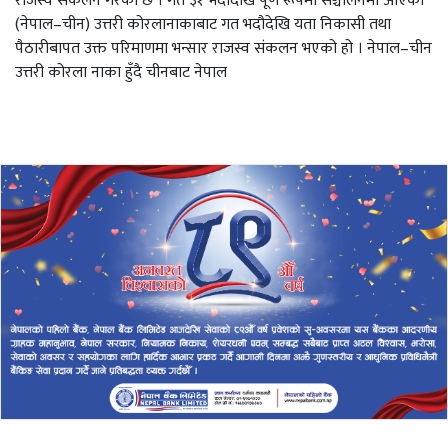
राजस्व संकलन गरेको छ । गत ३१ भदौदेखि पूर्ण रूपमा सञ्चालनमा आएको
(नेपाल–चीन) उत्तरी कोरलानाकाबाट गत भदौदेखि यता निकासी तथा
पैठारीबापत उक्त परिमाणमा भन्सार राजस्व संकलन भएको हो । नेपाल–चीन
उत्तरी कोरला नाका हुँदै चीनबाट नेपाल