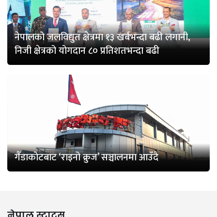
नेपालको जलविद्युत क्षेत्रमा १३ खर्बभन्दा बढी लगानी,
निजी क्षेत्रको योगदान ८० प्रतिशतभन्दा बढी
गैँडाकोटबाट ‘राइनो क्रुज’ सञ्चालनमा आउँदै
नेपाल स्टाटस