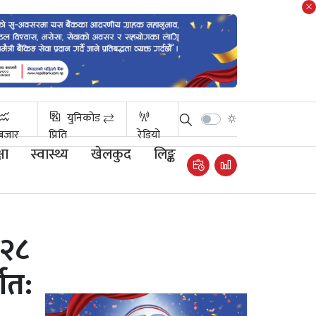
युनिकोड ⇄
बजार
प्रिति
रेडियो
षा
स्वास्थ्य
खेलकुद
लिङ्क
 २८
णत: