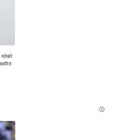
८ गतेको
आधारित