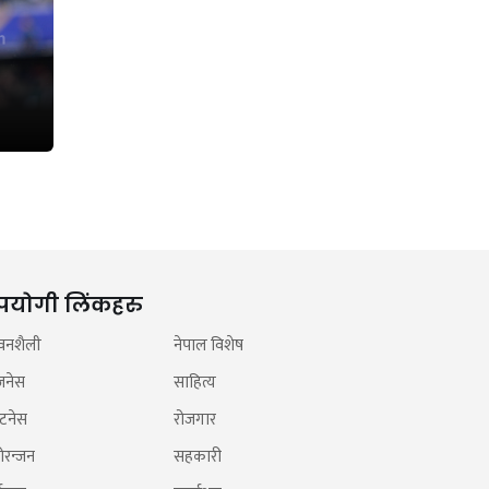
पयोगी लिंकहरु
वनशैली
नेपाल विशेष
जनेस
साहित्य
टनेस
रोजगार
ोरन्जन
सहकारी