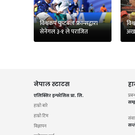
विश्वकप फुटबलः फ्रान्सद्वारा
विश
सेनेगल ३-१ ले पराजित
अख
नेपाल स्टाटस
हा
एलिक्सिर इन्फोसिस प्रा. लि.
प्रब
सम्
हाम्रो बारे
हाम्रो टिम
संव
सन्
विज्ञापन