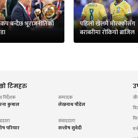
्वकप बन्दैछ भूराजनीतिको
पहिलो खेलमै मोरक्कोसँग
डा
बराबरीमा रोकियो ब्राजिल
म्रो टिमहरु
उ
न्ध निर्देशक
सम्पादक
जी
झना कुमाल
लेखनाथ पौडेल
वि
फि
ाददाता
संवाददाता
तोष परियार
सन्तोष सुवेदी
मन