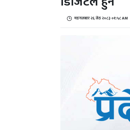
डिजिटल हुने
मङगलबार २६ जेठ २०८३ ०१:५८ AM