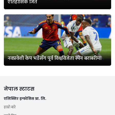
ऐतिहासिक जित
नवप्रवेशी केप भर्डेसँग पूर्व विश्वविजेता स्पेन बराबरीमा
नेपाल स्टाटस
एलिक्सिर इन्फोसिस प्रा. लि.
हाम्रो बारे