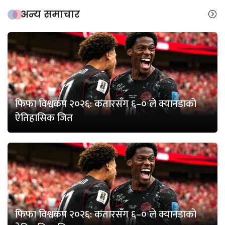
अन्य समाचार
फिफा विश्वकप २०२६: कतारसँग ६–० ले क्यानडाको
ऐतिहासिक जित
फिफा विश्वकप २०२६: कतारसँग ६–० ले क्यानडाको