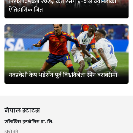
फिफा विश्वकप २०२६: कतारसँग ६–० ले क्यानडाको
ऐतिहासिक जित
नवप्रवेशी केप भर्डेसँग पूर्व विश्वविजेता स्पेन बराबरीमा
नेपाल स्टाटस
एलिक्सिर इन्फोसिस प्रा. लि.
हाम्रो बारे