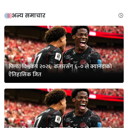
अन्य समाचार
फिफा विश्वकप २०२६: कतारसँग ६–० ले क्यानडाको
ऐतिहासिक जित