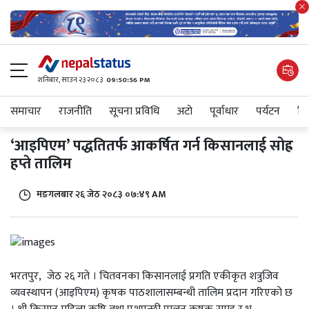
शनिबार, साउन २३ २०८३
09:50:56 PM
समाचार
राजनीति
सूचना प्रविधि
अटाे
पूर्वाधार
पर्यटन
शिक
‘आइपिएम’ पद्धतितर्फ आकर्षित गर्न किसानलाई सोह्र
हप्ते तालिम
मङगलबार २६ जेठ २०८३ ०७:४९ AM
भरतपुर, जेठ २६ गते । चितवनका किसानलाई प्रगति एकीकृत शत्रुजिव
व्यवस्थापन (आइपिएम) कृषक पाठशालासम्बन्धी तालिम प्रदान गरिएको छ