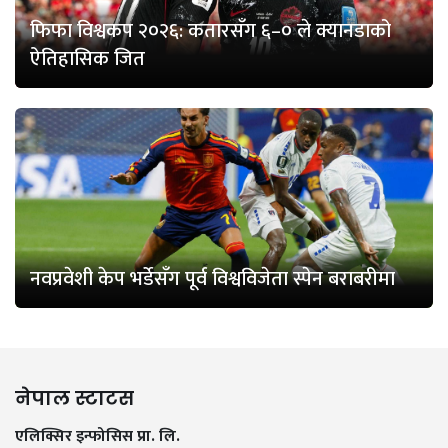
फिफा विश्वकप २०२६: कतारसँग ६–० ले क्यानडाको
ऐतिहासिक जित
नवप्रवेशी केप भर्डेसँग पूर्व विश्वविजेता स्पेन बराबरीमा
नेपाल स्टाटस
एलिक्सिर इन्फोसिस प्रा. लि.