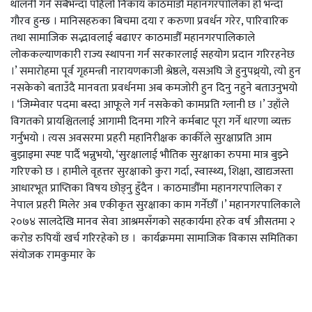
थालनी गर्ने सबैभन्दा पहिलो निकाय काठमाडौँ महानगरपालिका हो भन्दा
गौरव हुन्छ । मानिसहरुका बिचमा दया र करुणा प्रवर्धन गरेर, पारिवारिक
तथा सामाजिक सद्भावलाई बढाएर काठमाडौँ महानगरपालिकाले
लोककल्याणकारी राज्य स्थापना गर्न सरकारलाई सहयोग प्रदान गरिरहनेछ
।’ समारोहमा पूर्व गृहमन्त्री नारायणकाजी श्रेष्ठले, यसअघि जे हुनुपथ्र्यो, त्यो हुन
नसकेको बताउँदै मानवता प्रवर्धनमा अब कमजोरी हुन दिनु नहुने बताउनुभयो
। ‘जिम्मेवार पदमा बस्दा आफूले गर्न नसकेको कामप्रति ग्लानी छ ।’ उहाँले
विगतको प्रायश्चितलाई आगामी दिनमा गरिने कर्मबाट पूरा गर्ने धारणा व्यक्त
गर्नुभयो । त्यस अवसरमा प्रहरी महानिरीक्षक कार्कीले सुरक्षाप्रति आम
बुझाइमा स्पष्ट पार्दै भन्नुभयो, ‘सुरक्षालाई भौतिक सुरक्षाका रुपमा मात्र बुझ्ने
गरिएको छ । हामीले वृहत्तर सुरक्षाको कुरा गर्दा, स्वास्थ्य, शिक्षा, खाद्यजस्ता
आधारभूत प्राप्तिका विषय छोड्नु हुँदैन । काठमाडौँमा महानगरपालिका र
नेपाल प्रहरी मिलेर अब एकीकृत सुरक्षाका काम गर्नेछौँ ।’ महानगरपालिकाले
२०७४ सालदेखि मानव सेवा आश्रमसँगको सहकार्यमा हरेक वर्ष औसतमा २
करोड रुपियाँ खर्च गरिरहेको छ । कार्यक्रममा सामाजिक विकास समितिका
संयोजक रामकुमार के