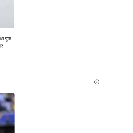
था पुनः
ार