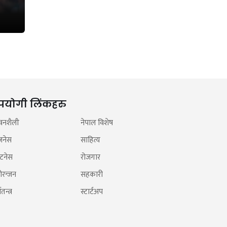
पयोगी लिंकहरु
वनशैली
नेपाल विशेष
जनेस
साहित्य
टनेस
रोजगार
ोरन्जन
सहकारी
तन्त्र
स्टार्टअप