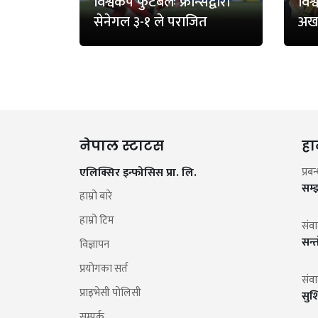
विश्वकप फुटबलः फ्रान्सद्वारा
विश
सेनेगल ३-१ ले पराजित
अख
नेपाल स्टाटस
हा
एलिक्सिर इन्फोसिस प्रा. लि.
प्रब
सम्
हाम्रो बारे
हाम्रो टिम
संव
सन्
विज्ञापन
प्रयोगका सर्त
संव
प्राइभेसी पोलिसी
सुश
सम्पर्क