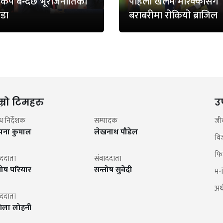
्वकप बन्दैछ भूराजनीतिको
पहिलो खेलमै मोरक्कोसँग
डा
बराबरीमा रोकियो ब्राजिल
म्रो टिमहरु
उ
न्ध निर्देशक
सम्पादक
जी
झना कुमाल
लेखनाथ पौडेल
वि
फि
ाददाता
संवाददाता
तोष परियार
सन्तोष सुवेदी
मन
अर्थ
ाददाता
िला लोहनी