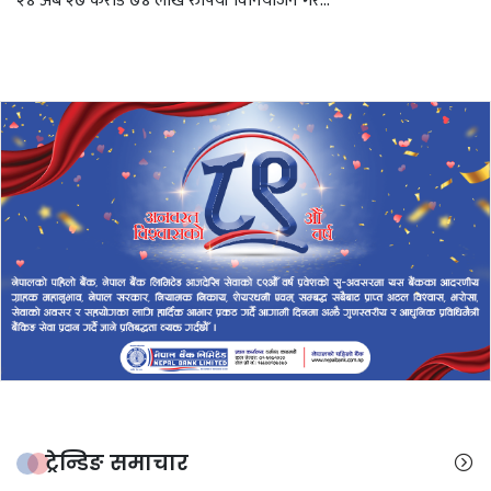
२४ अर्ब २७ करोड ७४ लाख रुपियाँ विनियोजन गरे...
ट्रेन्डिङ समाचार