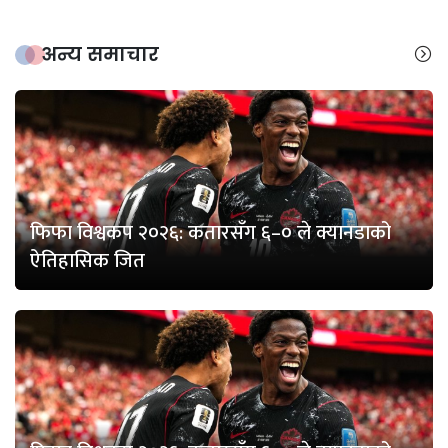
अन्य समाचार
फिफा विश्वकप २०२६: कतारसँग ६–० ले क्यानडाको
ऐतिहासिक जित