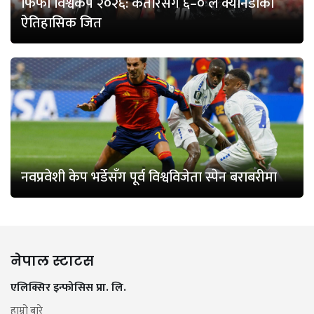
फिफा विश्वकप २०२६: कतारसँग ६–० ले क्यानडाको
ऐतिहासिक जित
नवप्रवेशी केप भर्डेसँग पूर्व विश्वविजेता स्पेन बराबरीमा
नेपाल स्टाटस
एलिक्सिर इन्फोसिस प्रा. लि.
हाम्रो बारे