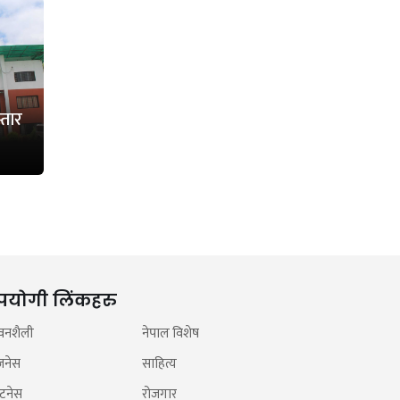
्तार
पयोगी लिंकहरु
वनशैली
नेपाल विशेष
जनेस
साहित्य
टनेस
रोजगार