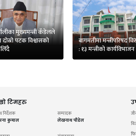
ालीका मुख्यमन्त्री कँडेलले
दोस्रो पटक विश्वासको
बागमतीमा मन्त्रीपरिषद विस
लिँदै
: १३ मन्त्रीको कार्यविभाजन
म्रो टिमहरु
उ
न्ध निर्देशक
सम्पादक
जी
झना कुमाल
लेखनाथ पौडेल
वि
फि