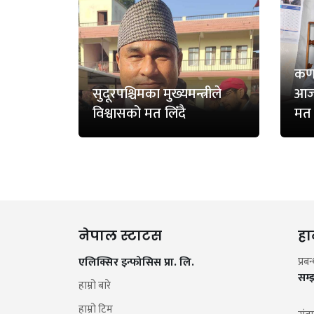
कर्ण
सुदूरपश्चिमका मुख्यमन्त्रीले
आज 
विश्वासको मत लिँदै
मत 
नेपाल स्टाटस
हा
एलिक्सिर इन्फोसिस प्रा. लि.
प्रब
सम्
हाम्रो बारे
हाम्रो टिम