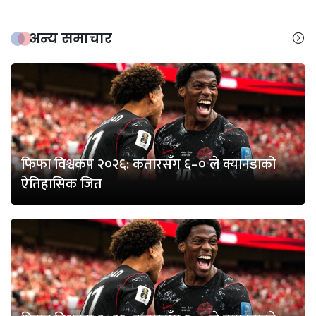
अन्य समाचार
फिफा विश्वकप २०२६: कतारसँग ६–० ले क्यानडाको
ऐतिहासिक जित