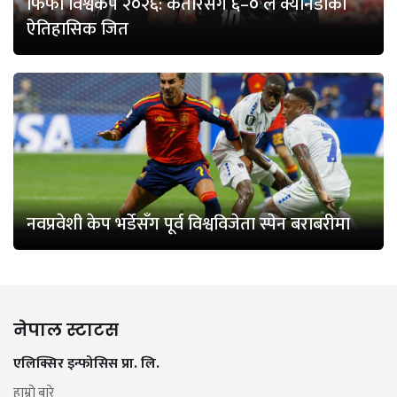
फिफा विश्वकप २०२६: कतारसँग ६–० ले क्यानडाको
ऐतिहासिक जित
नवप्रवेशी केप भर्डेसँग पूर्व विश्वविजेता स्पेन बराबरीमा
नेपाल स्टाटस
एलिक्सिर इन्फोसिस प्रा. लि.
हाम्रो बारे